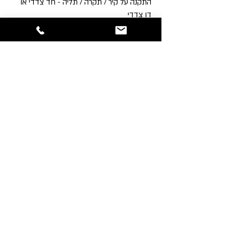
התקנה על קיר / תקרה / תליה - חד צדדי או
דו צדדי
הורד קובץ קטלוג של הדגם