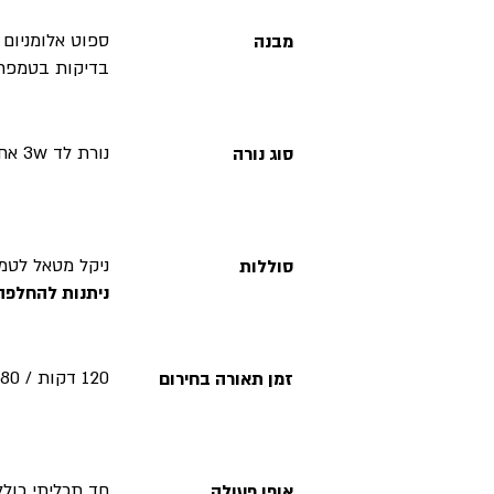
ספוט אלומניום 
מבנה
בדיקות בטמפר
נורת לד 3w אחת לקבלת
סוג נורה
ניקל מטאל לטמ
סוללות
ניתנות להחלפה
120 דקות / 180 דקות
זמן תאורה בחירום
חד תכליתי כול
אופן פעולה