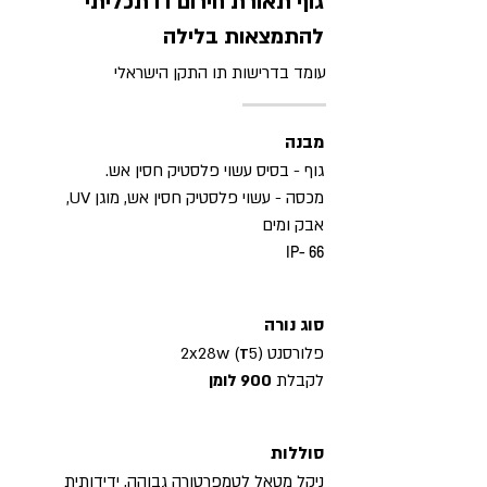
גוף תאורת חירום דו תכליתי
להתמצאות בלילה
עומד בדרישות תו התקן הישראלי
מבנה
גוף - בסיס עשוי פלסטיק חסין אש.
מכסה - עשוי פלסטיק חסין אש, מוגן UV,
אבק ומים
IP- 66
סוג נורה
פלורסנט (2x28w (
5
T
לקבלת
900 לומן
סוללות
ניקל מטאל לטמפרטורה גבוהה, ידידותית